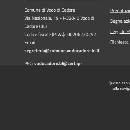
Comune di Vodo di Cadore
Prenotaz
Via Nazionale, 19 - I-32040 Vodo di
Segnalazi
Cadore (BL)
Leggi le 
Codice fiscale (P.IVA): 00206230252
Richiesta
Email:
segreteria@comune.vodocadore.bl.it
PEC:
vodocadore.bl@cert.ip-
veneto.net
Centralino Unico: 0435 489019
Questo sito 
alla navig
RSS
Accessibilità
Privacy
Cookie
Mappa de