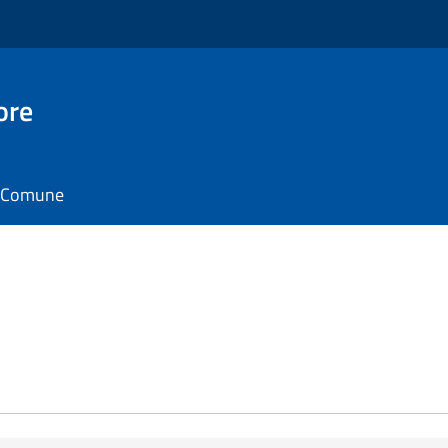
ore
il Comune
e