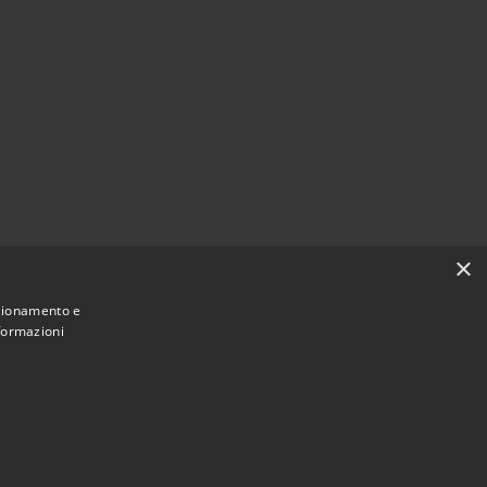
×
nzionamento e
nformazioni
Municipium
Accesso
ne di Vodo di Cadore • Powered by
•
redazione