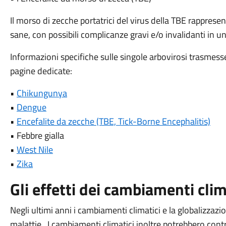
Il morso di zecche portatrici del virus della TBE rapprese
sane, con possibili complicanze gravi e/o invalidanti in 
Informazioni specifiche sulle singole arbovirosi trasmess
pagine dedicate:
•
Chikungunya
•
Dengue
•
Encefalite da zecche (TBE, Tick-Borne Encephalitis)
• Febbre gialla
•
West Nile
•
Zika
Gli effetti dei cambiamenti clim
Negli ultimi anni i cambiamenti climatici e la globalizzaz
malattie. I cambiamenti climatici inoltre potrebbero contr