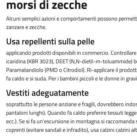
morsi di zecche
Alcuni semplici azioni e comportamenti possono permetter
zanzare e zecche.
Usa repellenti sulla pelle
applicando prodotti disponibili in commercio. Controllare c
icaridina (KBR 3023), DEET (N,N-dietil-m-toluammide) b
Paramatandiolo (PMD o Citrodiol). Ri-applicare il prodott
fa caldo e si suda. Per i bambini piccoli e le donne in gr
Vestiti adeguatamente
soprattutto le persone anziane e fragili, dovrebbero indos
pantaloni lunghi). Quando fa caldo preferire tessuti leggeri 
ecc.). Se si fa un'escursione in montagna si raccomanda 
coprenti (evitare sandali e infradito), usa calzini calzini al